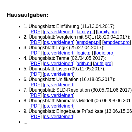
Hausaufgaben:
1. Übungsblatt: Einführung (11./13.04.2017):
[
PDF
] [
ps, verkleinert
] [
family.pl
] [
family.pro
]
2. Übungsblatt: Vergleich mit SQL (18./20.04.2017):
[
PDF
] [
ps, verkleinert
] [
empdept.pl
] [
empdept.pro
] 
3. Übungsblatt: Logik (25./27.04.2017):
[
PDF
] [
ps, verkleinert
] [
logic.pl
] [
logic.pro
]
4. Übungsblatt: Terme (02./04.05.2017):
[
PDF
] [
ps, verkleinert
] [
arith.pl
] [
arith.pro
]
5. Übungsblatt: Listen (09./11.05.2017):
[
PDF
] [
ps, verkleinert
]
6. Übungsblatt: Unifikation (16./18.05.2017):
[
PDF
] [
ps, verkleinert
]
7. Übungsblatt: SLD-Resolution (30.05./01.06.2017)
[
PDF
] [
ps, verkleinert
]
8. Übungsblatt: Minimales Modell (06.06./08.06.2017
[
PDF
] [
ps, verkleinert
]
9. Übungsblatt: EIngebaute Pr"adikate (13.06./15.06
[
PDF
] [
ps, verkleinert
]
...