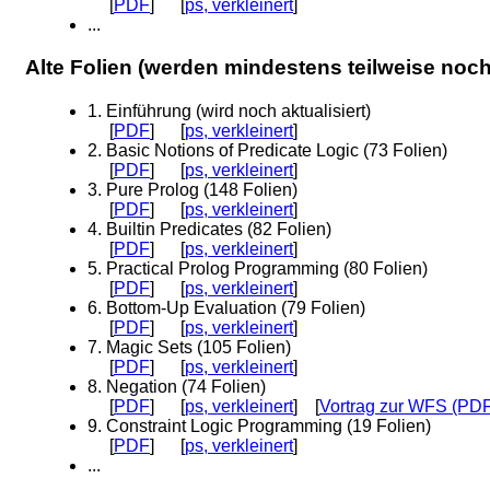
[
PDF
] [
ps, verkleinert
]
...
Alte Folien (werden mindestens teilweise noch
1. Einführung (wird noch aktualisiert)
[
PDF
] [
ps, verkleinert
]
2. Basic Notions of Predicate Logic (73 Folien)
[
PDF
] [
ps, verkleinert
]
3. Pure Prolog (148 Folien)
[
PDF
] [
ps, verkleinert
]
4. Builtin Predicates (82 Folien)
[
PDF
] [
ps, verkleinert
]
5. Practical Prolog Programming (80 Folien)
[
PDF
] [
ps, verkleinert
]
6. Bottom-Up Evaluation (79 Folien)
[
PDF
] [
ps, verkleinert
]
7. Magic Sets (105 Folien)
[
PDF
] [
ps, verkleinert
]
8. Negation (74 Folien)
[
PDF
] [
ps, verkleinert
] [
Vortrag zur WFS (PD
9. Constraint Logic Programming (19 Folien)
[
PDF
] [
ps, verkleinert
]
...