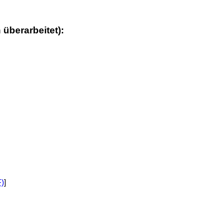
 überarbeitet):
F)
]