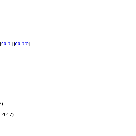
[
cd.pl
] [
cd.pro
]
:
):
.2017):