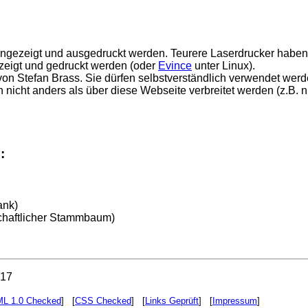
ngezeigt und ausgedruckt werden. Teurere Laserdrucker haben e
eigt und gedruckt werden (oder
Evince
unter Linux).
2 von Stefan Brass. Sie dürfen selbstverständlich verwendet 
n nicht anders als über diese Webseite verbreitet werden (z.B. ni
:
ank)
chaftlicher Stammbaum)
017
L 1.0 Checked
] [
CSS Checked
] [
Links Geprüft
] [
Impressum
]