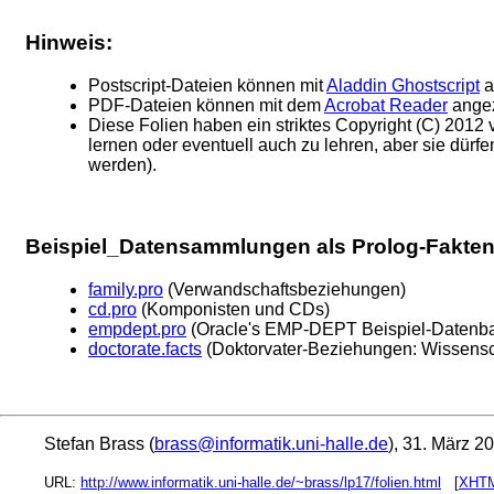
Hinweis:
Postscript-Dateien können mit
Aladdin Ghostscript
a
PDF-Dateien können mit dem
Acrobat Reader
angez
Diese Folien haben ein striktes Copyright (C) 201
lernen oder eventuell auch zu lehren, aber sie dürfe
werden).
Beispiel_Datensammlungen als Prolog-Fakten
family.pro
(Verwandschaftsbeziehungen)
cd.pro
(Komponisten und CDs)
empdept.pro
(Oracle's EMP-DEPT Beispiel-Datenb
doctorate.facts
(Doktorvater-Beziehungen: Wissens
Stefan Brass (
brass@informatik.uni-halle.de
), 31. März 2
URL:
http://www.informatik.uni-halle.de/~brass/lp17/folien.html
[
XHTM