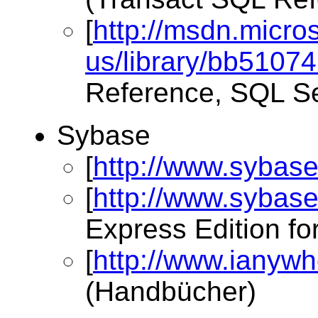
[
http://msdn.micro
us/library/bb5107
Reference, SQL S
Sybase
[
http://www.sybas
[
http://www.sybase
Express Edition fo
[
http://www.ianyw
(Handbücher)