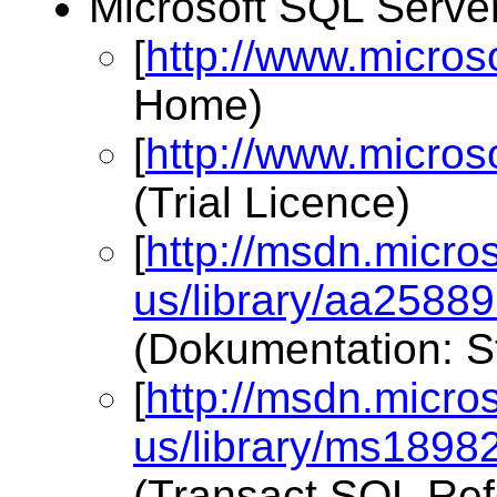
Microsoft SQL Serve
[
http://www.microso
Home)
[
http://www.microso
(Trial Licence)
[
http://msdn.micro
us/library/aa25889
(Dokumentation: St
[
http://msdn.micro
us/library/ms1898
(Transact SQL Ref