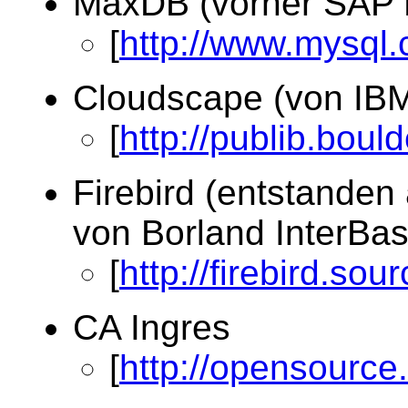
MaxDB (vorher SAP 
[
http://www.mysql
Cloudscape (von IB
[
http://publib.boul
Firebird (entstanden 
von Borland InterBas
[
http://firebird.sou
CA Ingres
[
http://opensource