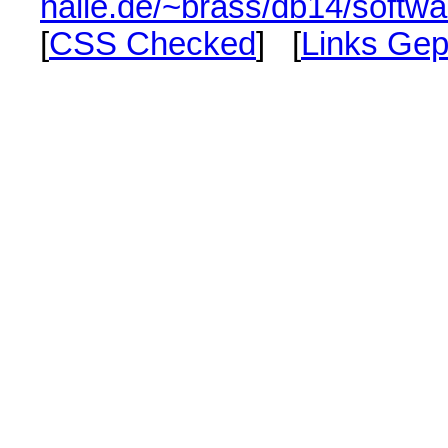
halle.de/~brass/db14/softwa
[
CSS Checked
] [
Links Gep