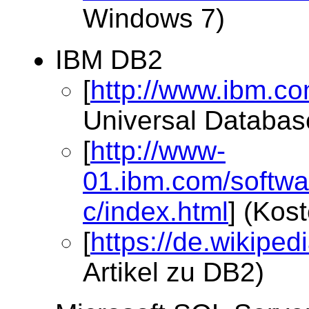
Windows 7)
IBM DB2
[
http://www.ibm.co
Universal Databas
[
http://www-
01.ibm.com/softwa
c/index.html
] (Kos
[
https://de.wikiped
Artikel zu DB2)