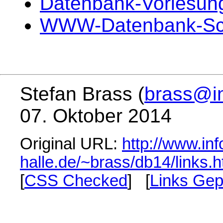
Datenbank-Vorlesun
WWW-Datenbank-Schn
Stefan Brass (
brass@in
07. Oktober 2014
Original URL:
http://www.inf
halle.de/~brass/db14/links.h
[
CSS Checked
] [
Links Gep