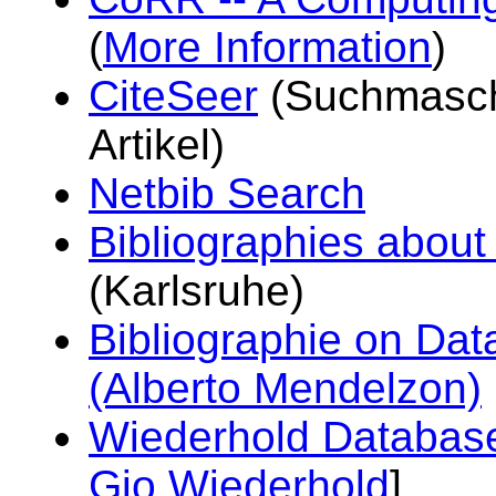
(
More Information
)
CiteSeer
(Suchmaschi
Artikel)
Netbib Search
Bibliographies abou
(Karlsruhe)
Bibliographie on Da
(Alberto Mendelzon)
Wiederhold Databas
Gio Wiederhold
]