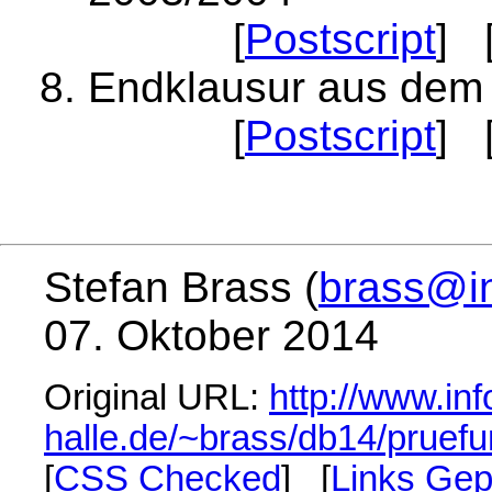
[
Postscript
] 
Endklausur aus dem
[
Postscript
] 
Stefan Brass (
brass@in
07. Oktober 2014
Original URL:
http://www.inf
halle.de/~brass/db14/pruefu
[
CSS Checked
] [
Links Gep