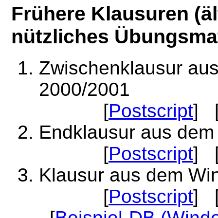
Frühere Klausuren (äl
nützliches Übungsmat
Zwischenklausur au
2000/2001
[
Postscript
] 
Endklausur aus dem
[
Postscript
] 
Klausur aus dem Wi
[
Postscript
] 
[
Beispiel-DB (Wind