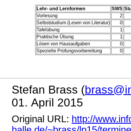
Lehr- und Lernformen
SWS
St
Vorlesung
2
Selbststudium (Lesen von Literatur)
0
Tafelübung
1
Praktische Übung
1
Lösen von Hausaufgaben
0
Spezielle Prüfungsvorbereitung
0
Stefan Brass (
brass@in
01. April 2015
Original URL:
http://www.inf
halle.de/~brass/lp15/termine