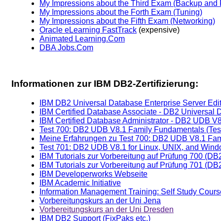
My Impressions about the Third Exam (Backup and
My Impressions about the Forth Exam (Tuning)
My Impressions about the Fifth Exam (Networking)
Oracle eLearning FastTrack
(expensive)
Animated Learning.Com
DBA Jobs.Com
Informationen zur IBM DB2-Zertifizierung:
IBM DB2 Universal Database Enterprise Server Editi
IBM Certified Database Associate - DB2 Universal 
IBM Certified Database Administrator - DB2 UDB V
Test 700: DB2 UDB V8.1 Family Fundamentals (Test
Meine Erfahrungen zu Test 700: DB2 UDB V8.1 Fa
Test 701: DB2 UDB V8.1 for Linux, UNIX, and Windo
IBM Tutorials zur Vorbereitung auf Prüfung 700 (D
IBM Tutorials zur Vorbereitung auf Prüfung 701 (D
IBM Developerworks Webseite
IBM Academic Initiative
Information Management Training: Self Study Cours
Vorbereitungskurs an der Uni Jena
Vorbereitungskurs an der Uni Dresden
IBM DB2 Support (FixPaks etc.)