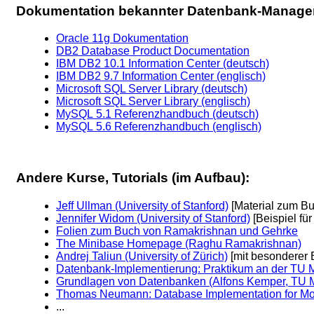
Dokumentation bekannter Datenbank-Manag
Oracle 11g Dokumentation
DB2 Database Product Documentation
IBM DB2 10.1 Information Center (deutsch)
IBM DB2 9.7 Information Center (englisch)
Microsoft SQL Server Library (deutsch)
Microsoft SQL Server Library (englisch)
MySQL 5.1 Referenzhandbuch (deutsch)
MySQL 5.6 Referenzhandbuch (englisch)
Andere Kurse, Tutorials (im Aufbau):
Jeff Ullman (University of Stanford)
[Material zum Bu
Jennifer Widom (University of Stanford)
[Beispiel fü
Folien zum Buch von Ramakrishnan und Gehrke
The Minibase Homepage (Raghu Ramakrishnan)
Andrej Taliun (University of Zürich)
[mit besonderer
Datenbank-Implementierung: Praktikum an der TU
Grundlagen von Datenbanken (Alfons Kemper, TU 
Thomas Neumann: Database Implementation for M
...