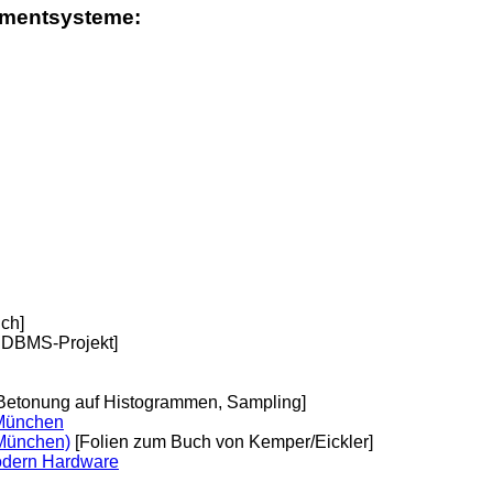
ementsysteme:
ch]
r DBMS-Projekt]
 Betonung auf Histogrammen, Sampling]
 München
München)
[Folien zum Buch von Kemper/Eickler]
odern Hardware