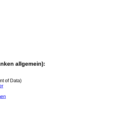
nken allgemein):
t of Data)
er
men