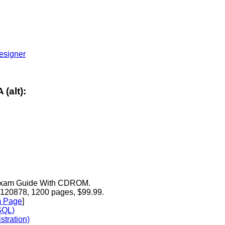
Designer
(alt):
on Exam Guide With CDROM.
2120878, 1200 pages, $99.99.
 Page
]
SQL)
tration)