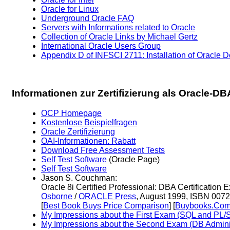
Oracle for Linux
Underground Oracle FAQ
Servers with Informations related to Oracle
Collection of Oracle Links by Michael Gertz
International Oracle Users Group
Appendix D of INFSCI 2711: Installation of Oracle 
Informationen zur Zertifizierung als Oracle-DBA 
OCP Homepage
Kostenlose Beispielfragen
Oracle Zertifizierung
OAI-Informationen: Rabatt
Download Free Assessment Tests
Self Test Software
(Oracle Page)
Self Test Software
Jason S. Couchman:
Oracle 8i Certified Professional: DBA Certificati
Osborne
/
ORACLE Press
, August 1999, ISBN 007
[
Best Book Buys Price Comparison
] [
Buybooks.Com
My Impressions about the First Exam (SQL and PL/
My Impressions about the Second Exam (DB Adminis