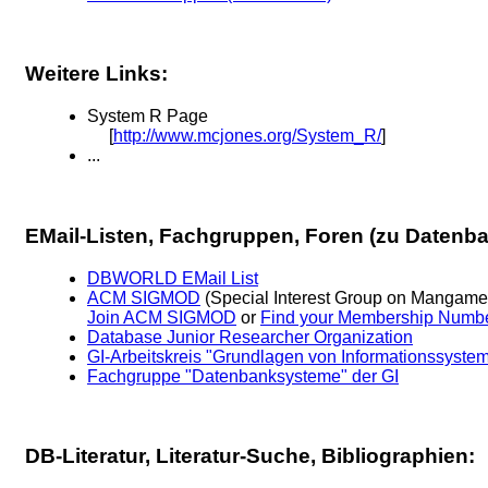
Weitere Links:
System R Page
[
http://www.mcjones.org/System_R/
]
...
EMail-Listen, Fachgruppen, Foren (zu Datenba
DBWORLD EMail List
ACM SIGMOD
(Special Interest Group on Mangamen
Join ACM SIGMOD
or
Find your Membership Numb
Database Junior Researcher Organization
GI-Arbeitskreis "Grundlagen von Informationssyste
Fachgruppe "Datenbanksysteme" der GI
DB-Literatur, Literatur-Suche, Bibliographien: