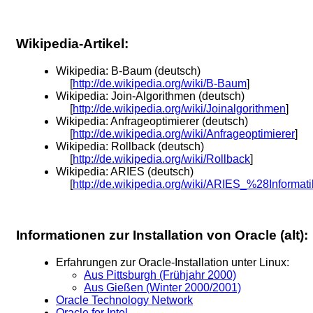
Wikipedia-Artikel:
Wikipedia: B-Baum (deutsch)
[
http://de.wikipedia.org/wiki/B-Baum
]
Wikipedia: Join-Algorithmen (deutsch)
[
http://de.wikipedia.org/wiki/Joinalgorithmen
]
Wikipedia: Anfrageoptimierer (deutsch)
[
http://de.wikipedia.org/wiki/Anfrageoptimierer
]
Wikipedia: Rollback (deutsch)
[
http://de.wikipedia.org/wiki/Rollback
]
Wikipedia: ARIES (deutsch)
[
http://de.wikipedia.org/wiki/ARIES_%28Informa
Informationen zur Installation von Oracle (alt):
Erfahrungen zur Oracle-Installation unter Linux:
Aus Pittsburgh (Frühjahr 2000)
Aus Gießen (Winter 2000/2001)
Oracle Technology Network
Oracle for Intel