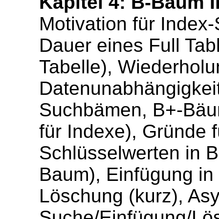
Kapitel 4: B-Baum I
Motivation für Index
Dauer eines Full Tab
Tabelle), Wiederhol
Datenunabhängigkeit
Suchbämen, B+-Bäum
für Indexe), Gründe 
Schlüsselwerten in B
Baum), Einfügung in
Löschung (kurz), As
Suche/Einfügung/Lös