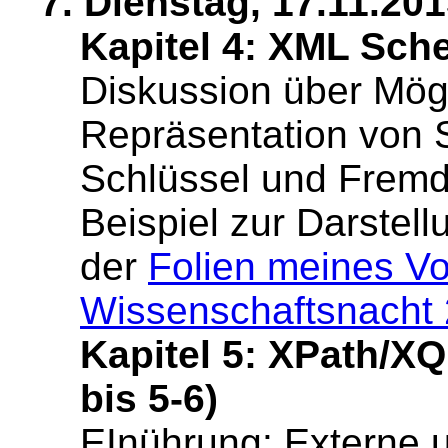
7. Dienstag, 17.11.201
Kapitel 4: XML Sche
Diskussion über Mögl
Repräsentation von
Schlüssel und Frem
Beispiel zur Darste
der
Folien meines Vo
Wissenschaftsnacht
Kapitel 5: XPath/XQ
bis 5-6)
EInührung: Externe u