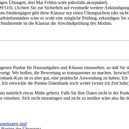
rigen Übungen, drei Mal Fehlen wäre jedenfalls akzeptabel).
509/510). (Achten Sie zur Sicherheit auf eventuelle weitere Ankündigu
om-Studiengägen gibt diese Klausur nur einen Übungsschein (der nicht v
ftsinformatiker wäre es wohl eine mögliche Prüfung, erkundigen Sie s
r-Studierende ist die Klausur die Abschlußprüfung des Moduls.
etragenen Punkte für Hausaufgaben und Klausur einzusehen, so daß Si
gezeigt. Wir hoffen, die Bewertung so transparenter zu machen. Inzwi
tenbank-Kurs ist es aber gut, eine praktische Anwendung zu haben. Ich
. Ich entwickle die Punkte-Datenbank noch weiter (wenn ich Zeit habe
 uns natürlich etwas Mühe geben). Falls Sie Ihre Daten nicht in der Pu
 einsehen. Sich nicht einzutragen und nicht zu melden wäre also für d
ingetragen sind
 Beginn der Übungen)