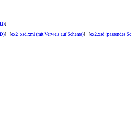
TD)
]
TD)
] [
ex2_xsd.xml (mit Verweis auf Schema)
] [
ex2.xsd (passendes S