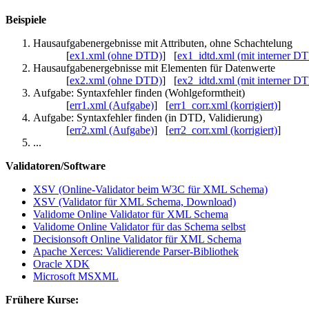
Beispiele
Hausaufgabenergebnisse mit Attributen, ohne Schachtelung
[
ex1.xml (ohne DTD)
] [
ex1_idtd.xml (mit interner D
Hausaufgabenergebnisse mit Elementen für Datenwerte
[
ex2.xml (ohne DTD)
] [
ex2_idtd.xml (mit interner D
Aufgabe: Syntaxfehler finden (Wohlgeformtheit)
[
err1.xml (Aufgabe)
] [
err1_corr.xml (korrigiert)
]
Aufgabe: Syntaxfehler finden (in DTD, Validierung)
[
err2.xml (Aufgabe)
] [
err2_corr.xml (korrigiert)
]
...
Validatoren/Software
XSV (Online-Validator beim W3C für XML Schema)
XSV (Validator für XML Schema, Download)
Validome Online Validator für XML Schema
Validome Online Validator für das Schema selbst
Decisionsoft Online Validator für XML Schema
Apache Xerces: Validierende Parser-Bibliothek
Oracle XDK
Microsoft MSXML
Frühere Kurse: