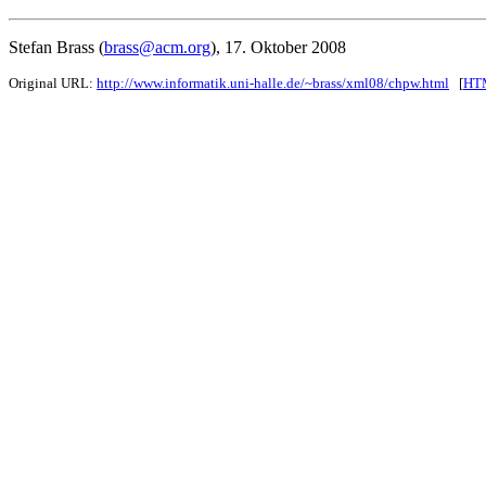
Stefan Brass (
brass@acm.org
), 17. Oktober 2008
Original URL:
http://www.informatik.uni-halle.de/~brass/xml08/chpw.html
[
HTM