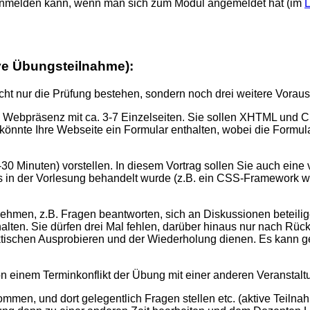
r anmelden kann, wenn man sich zum Modul angemeldet hat (im
L
ive Übungsteilnahme):
ht nur die Prüfung bestehen, sondern noch drei weitere Vorauss
ine Webpräsenz mit ca. 3-7 Einzelseiten. Sie sollen XHTML un
könnte Ihre Webseite ein Formular enthalten, wobei die Formu
-30 Minuten) vorstellen. In diesem Vortrag sollen Sie auch ein
s in der Vorlesung behandelt wurde (z.B. ein CSS-Framework wi
nehmen, z.B. Fragen beantworten, sich an Diskussionen beteili
halten. Sie dürfen drei Mal fehlen, darüber hinaus nur nach R
ktischen Ausprobieren und der Wiederholung dienen. Es kann g
einem Terminkonflikt der Übung mit einer anderen Veranstaltung
men, und dort gelegentlich Fragen stellen etc. (aktive Teilna