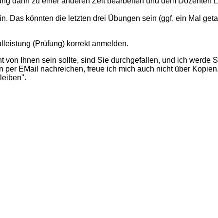
g dann zu einer anderen Zeit bearbeiten und dem Dozenten Lö
 Das könnten die letzten drei Übungen sein (ggf. ein Mal getau
leistung (Prüfung) korrekt anmelden.
ht von Ihnen sein sollte, sind Sie durchgefallen, und ich werde
n per EMail nachreichen, freue ich mich auch nicht über Kopien
leiben".