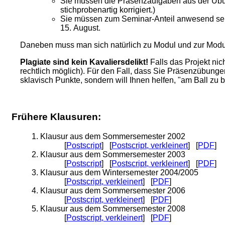
Sie müssen die Präsenzaufgaben aus der Übun
stichprobenartig korrigiert.)
Sie müssen zum Seminar-Anteil anwesend sein.
15. August.
Daneben muss man sich natürlich zu Modul und zur Modul
Plagiate sind kein Kavaliersdelikt!
Falls das Projekt nic
rechtlich möglich). Für den Fall, dass Sie Präsenzübunge
sklavisch Punkte, sondern will Ihnen helfen, "am Ball zu b
Frühere Klausuren:
Klausur aus dem Sommersemester 2002
[
Postscript
] [
Postscript, verkleinert
] [
PDF
]
Klausur aus dem Sommersemester 2003
[
Postscript
] [
Postscript, verkleinert
] [
PDF
]
Klausur aus dem Wintersemester 2004/2005
[
Postscript, verkleinert
] [
PDF
]
Klausur aus dem Sommersemester 2006
[
Postscript, verkleinert
] [
PDF
]
Klausur aus dem Sommersemester 2008
[
Postscript, verkleinert
] [
PDF
]