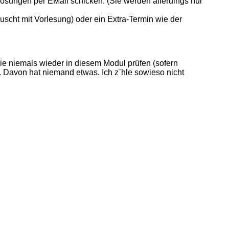
sungen per EMail schicken. (Sie werden allerdings nur
scht mit Vorlesung) oder ein Extra-Termin wie der
 Sie niemals wieder in diesem Modul prüfen (sofern
. Davon hat niemand etwas. Ich z¨hle sowieso nicht