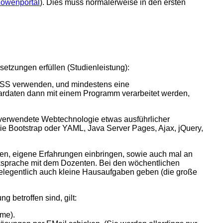
öwenportal
). Dies muss normalerweise in den ersten
etzungen erfüllen (Studienleistung):
d CSS verwenden, und mindestens eine
lardaten dann mit einem Programm verarbeitet werden,
e verwendete Webtechnologie etwas ausführlicher
e Bootstrap oder YAML, Java Server Pages, Ajax, jQuery,
gen, eigene Erfahrungen einbringen, sowie auch mal an
ücksprache mit dem Dozenten. Bei den wöchentlichen
elegentlich auch kleine Hausaufgaben geben (die große
 betroffen sind, gilt:
hme).