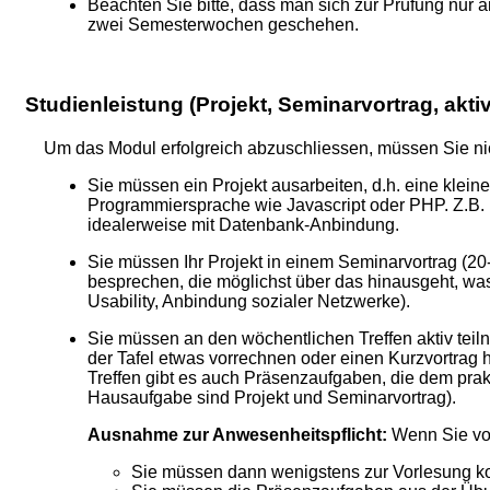
Beachten Sie bitte, dass man sich zur Prüfung nu
zwei Semesterwochen geschehen.
Studienleistung (Projekt, Seminarvortrag, akt
Um das Modul erfolgreich abzuschliessen, müssen Sie nic
Sie müssen ein Projekt ausarbeiten, d.h. eine kle
Programmiersprache wie Javascript oder PHP. Z.B. 
idealerweise mit Datenbank-Anbindung.
Sie müssen Ihr Projekt in einem Seminarvortrag (20
besprechen, die möglichst über das hinausgeht, wa
Usability, Anbindung sozialer Netzwerke).
Sie müssen an den wöchentlichen Treffen aktiv teil
der Tafel etwas vorrechnen oder einen Kurzvortrag 
Treffen gibt es auch Präsenzaufgaben, die dem pra
Hausaufgabe sind Projekt und Seminarvortrag).
Ausnahme zur Anwesenheitspflicht:
Wenn Sie von 
Sie müssen dann wenigstens zur Vorlesung kom