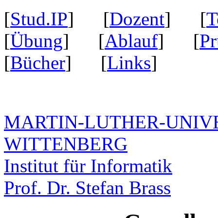
[
Stud.IP
] [
Dozent
] [
T
[
Übung
] [
Ablauf
] [
Pr
[
Bücher
] [
Links
]
MARTIN-LUTHER-UNIVE
WITTENBERG
Institut für Informatik
Prof. Dr. Stefan Brass