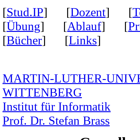
[
Stud.IP
] [
Dozent
] [
T
[
Übung
] [
Ablauf
] [
Pr
[
Bücher
] [
Links
]
MARTIN-LUTHER-UNIVE
WITTENBERG
Institut für Informatik
Prof. Dr. Stefan Brass