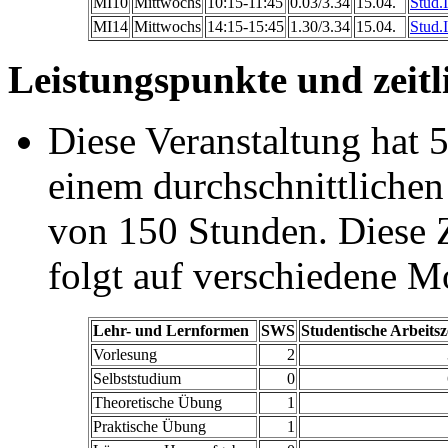
MI10
Mittwochs
10:15-11:45
0.03/3.34
15.04.
Stud.
MI14
Mittwochs
14:15-15:45
1.30/3.34
15.04.
Stud.
Leistungspunkte und zeitl
Diese Veranstaltung hat 5
einem durchschnittlichen
von 150 Stunden. Diese Ze
folgt auf verschiedene M
Lehr- und Lernformen
SWS
Studentische Arbeitsz
Vorlesung
2
Selbststudium
0
Theoretische Übung
1
Praktische Übung
1