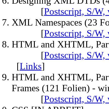
Designing XML DTDs (4
[
Postscript, S/W, 
XML Namespaces (23 Fo
[
Postscript, S/W, 
HTML and XHTML, Part 
[
Postscript, S/W, 
[
Links
]
HTML and XHTML, Part 2
Frames (121 Folien) - wi
[
Postscript, S/W, 