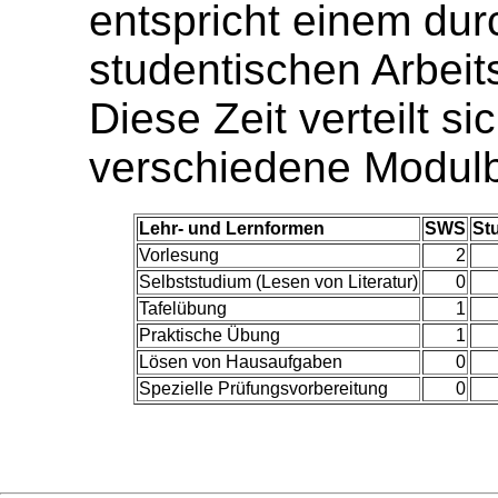
entspricht einem dur
studentischen Arbei
Diese Zeit verteilt si
verschiedene Modulb
Lehr- und Lernformen
SWS
St
Vorlesung
2
Selbststudium (Lesen von Literatur)
0
Tafelübung
1
Praktische Übung
1
Lösen von Hausaufgaben
0
Spezielle Prüfungsvorbereitung
0