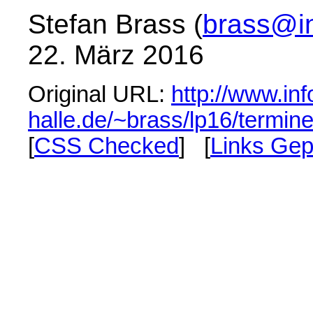
Stefan Brass (
brass@in
22. März 2016
Original URL:
http://www.inf
halle.de/~brass/lp16/termine
[
CSS Checked
] [
Links Gep