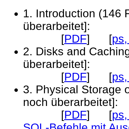
1. Introduction (146 
überarbeitet]:
[
PDF
] [
ps,
2. Disks and Caching
überarbeitet]:
[
PDF
] [
ps,
3. Physical Storage o
noch überarbeitet]:
[
PDF
] [
ps,
SQL-Befehle mit Au