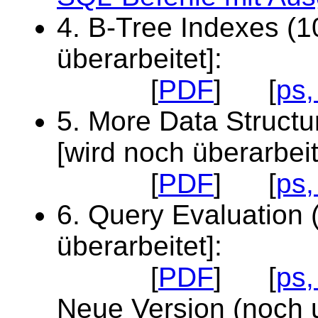
4. B-Tree Indexes (1
überarbeitet]:
[
PDF
] [
ps,
5. More Data Structur
[wird noch überarbeit
[
PDF
] [
ps,
6. Query Evaluation 
überarbeitet]:
[
PDF
] [
ps,
Neue Version (noc