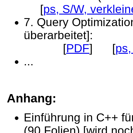
[
ps, S/W, verklein
7. Query Optimizatio
überarbeitet]:
[
PDF
] [
ps,
...
Anhang:
Einführung in C++ f
(90 Folien) [wird noch