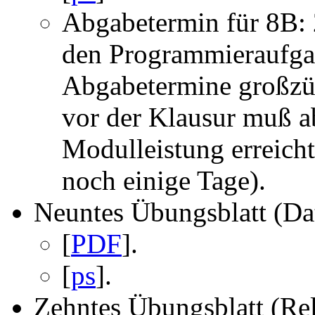
Abgabetermin für 8B: 
den Programmieraufgab
Abgabetermine großzüg
vor der Klausur muß ab
Modulleistung erreich
noch einige Tage).
Neuntes Übungsblatt (Dat
[
PDF
].
[
ps
].
Zehntes Übungsblatt (Re