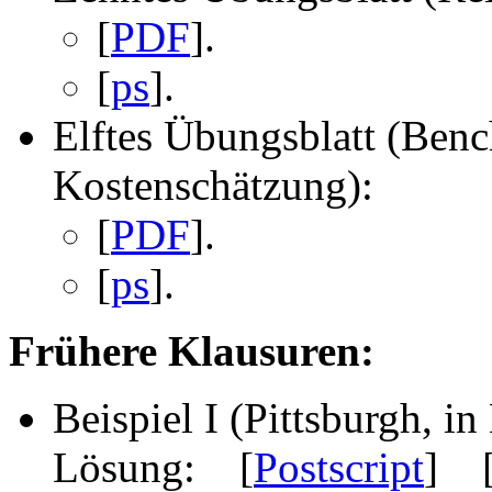
[
PDF
].
[
ps
].
Elftes Übungsblatt (Ben
Kostenschätzung):
[
PDF
].
[
ps
].
Frühere Klausuren:
Beispiel I (Pittsburgh, i
Lösung: [
Postscript
] 