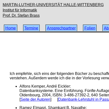
MARTIN-LUTHER-UNIVERSITÄT HALLE-WITTENBERG
Institut für Informatik
Prof. Dr. Stefan Brass
Home
Termine
Ansprechpartner
Folien
Ab
Ich empfehle, sich eins der folgenden Bücher zu beschaff
verstehen. Außerdem werde ich die in der Vorlesung verw
Alfons Kemper, André Eickler:
Datenbanksysteme. Eine Einführung. Fünfte Auflage
Oldenbourg, 2004, ISBN: 3-486-27392-2, 640 Seite
[
Seite der Autoren
] [
Datenbank-Lehrstuhl in Pass
Ramez Elmasri, Shamkant B. Navathe: