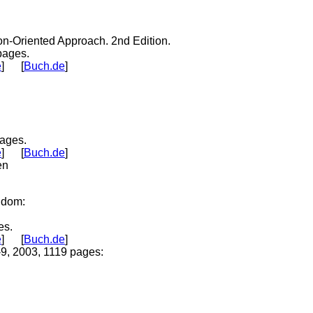
on-Oriented Approach. 2nd Edition.
pages.
e
] [
Buch.de
]
ages.
e
] [
Buch.de
]
en
idom:
es.
e
] [
Buch.de
]
-9, 2003, 1119 pages: