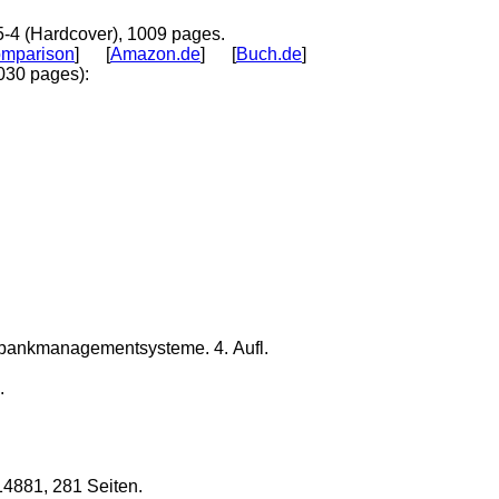
4 (Hardcover), 1009 pages.
omparison
] [
Amazon.de
] [
Buch.de
]
030 pages):
bankmanagementsysteme. 4. Aufl.
.
4881, 281 Seiten.