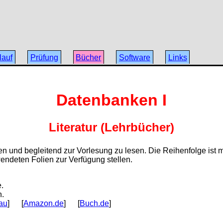
lauf
Prüfung
Bücher
Software
Links
Datenbanken I
Literatur (Lehrbücher)
en und begleitend zur Vorlesung zu lesen. Die Reihenfolge ist m
endeten Folien zur Verfügung stellen.
.
n.
au
] [
Amazon.de
] [
Buch.de
]