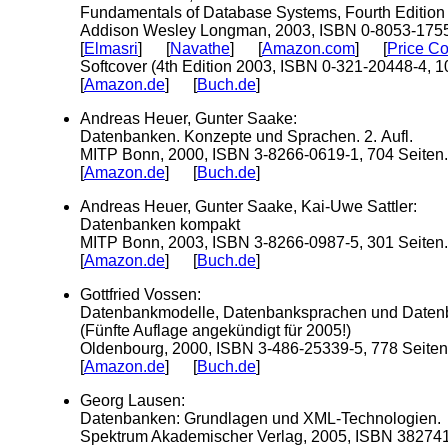
Fundamentals of Database Systems, Fourth Edition
Addison Wesley Longman, 2003, ISBN 0-8053-1755-
[
Elmasri
] [
Navathe
] [
Amazon.com
] [
Price C
Softcover (4th Edition 2003, ISBN 0-321-20448-4, 1
[
Amazon.de
] [
Buch.de
]
Andreas Heuer, Gunter Saake:
Datenbanken. Konzepte und Sprachen. 2. Aufl.
MITP Bonn, 2000, ISBN 3-8266-0619-1, 704 Seiten.
[
Amazon.de
] [
Buch.de
]
Andreas Heuer, Gunter Saake, Kai-Uwe Sattler:
Datenbanken kompakt
MITP Bonn, 2003, ISBN 3-8266-0987-5, 301 Seiten.
[
Amazon.de
] [
Buch.de
]
Gottfried Vossen:
Datenbankmodelle, Datenbanksprachen und Daten
(Fünfte Auflage angekündigt für 2005!)
Oldenbourg, 2000, ISBN 3-486-25339-5, 778 Seiten
[
Amazon.de
] [
Buch.de
]
Georg Lausen:
Datenbanken: Grundlagen und XML-Technologien.
Spektrum Akademischer Verlag, 2005, ISBN 382741