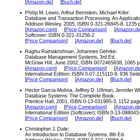
[
Amazon.de
] [
Buch.de
]
Philip M. Lewis, Arthur Bernstein, Michael Kifer:
Database and Transaction Processing. An Applicati
Addison Wesley, 2005, ISBN 0-321-26845-8, 1235 
[
Amazon.com
] [
Price Comparison
] [
Amazon.d
Softcover: ISBN 0-321-31256-2
[
Price Comparison
] [
Amazon.de
] [
Buch.de
]
Raghu Ramakrishnan, Johannes Gehrke:
Database Management Systems, 3rd Ed.
McGraw Hill, June 2002, ISBN 0072465638, 1065 p
[
Amazon.com
] [
Price Comparison
] [
Amazon.d
International Edition: ISBN 0-07-115110-9, 936 Seit
[
Price Comparison
] [
Amazon.de
] [
Buch.de
]
Hector Garcia-Molina, Jeffrey D. Ullman, Jennifer W
Database Systems: The Complete Book.
Prentice Hall, 2001, ISBN 0-13-031995-3, 1152 pag
[
Amazon.com
] [
Price Comparison
] [
Amazon.d
International Edition (Softcover): ISBN 0-13-098043
[
Price Comparison
] [
Amazon.de
] [
Buch.de
]
Christopher J. Date:
An Introduction to Database Systems, 8th Ed.