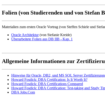
Folien (von Studierenden und von Stefan B
Materialien zum ersten Oracle Vortrag (von Steffen Schiele und Stefa
Oracle Architektur
(von Stefanie Kreide)
Überarbeitete Folien aus DB IIB - Kap. 1
Allgemeine Informationen zur Zertifizier
Hinweise für Oracle, DB2, und MS SQL Server Zertifizierung
Howard Fosdick: DBA Certification: Is It Worth It?
Howard Fosdick: DBA Certifications Compared
Howard Fosdick: DBA Certification: Test-taking and Study Ti
DBA Jobs.Com