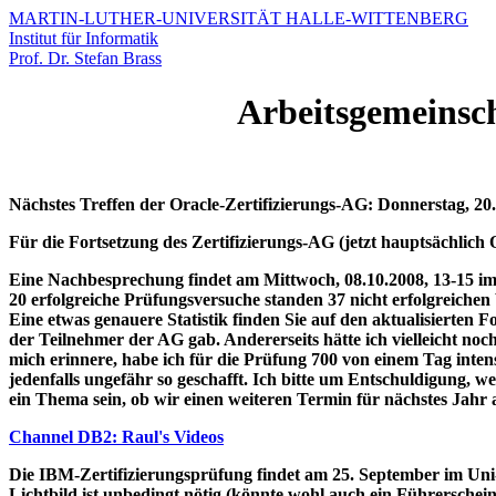
MARTIN-LUTHER-UNIVERSITÄT HALLE-WITTENBERG
Institut für Informatik
Prof. Dr. Stefan Brass
Arbeitsgemeinsch
Nächstes Treffen der Oracle-Zertifizierungs-AG: Donnerstag, 2
Für die Fortsetzung des Zertifizierungs-AG (jetzt hauptsächlich 
Eine Nachbesprechung findet am Mittwoch, 08.10.2008, 13-15 im D
20 erfolgreiche Prüfungsversuche standen 37 nicht erfolgreiche
Eine etwas genauere Statistik finden Sie auf den aktualisierten F
der Teilnehmer der AG gab. Andererseits hätte ich vielleicht noc
mich erinnere, habe ich für die Prüfung 700 von einem Tag inte
jedenfalls ungefähr so geschafft. Ich bitte um Entschuldigung, 
ein Thema sein, ob wir einen weiteren Termin für nächstes Jahr a
Channel DB2: Raul's Videos
Die IBM-Zertifizierungsprüfung findet am 25. September im Uni-
Lichtbild ist unbedingt nötig (könnte wohl auch ein Führerschein 