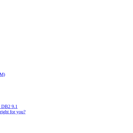
BM)
n DB2 9.1
right for you?