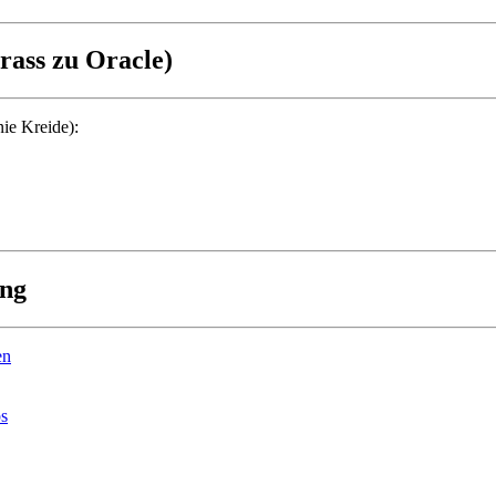
rass zu Oracle)
nie Kreide):
ung
en
ps