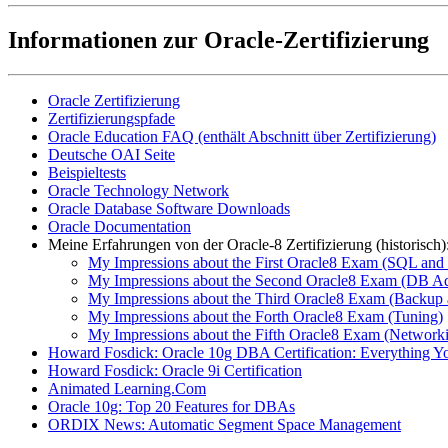
Informationen zur Oracle-Zertifizierung
Oracle Zertifizierung
Zertifizierungspfade
Oracle Education FAQ (enthält Abschnitt über Zertifizierung)
Deutsche OAI Seite
Beispieltests
Oracle Technology Network
Oracle Database Software Downloads
Oracle Documentation
Meine Erfahrungen von der Oracle-8 Zertifizierung (historisch)
My Impressions about the First Oracle8 Exam (SQL an
My Impressions about the Second Oracle8 Exam (DB Adm
My Impressions about the Third Oracle8 Exam (Backup
My Impressions about the Forth Oracle8 Exam (Tuning)
My Impressions about the Fifth Oracle8 Exam (Network
Howard Fosdick: Oracle 10g DBA Certification: Everything 
Howard Fosdick: Oracle 9i Certification
Animated Learning.Com
Oracle 10g: Top 20 Features for DBAs
ORDIX News: Automatic Segment Space Management