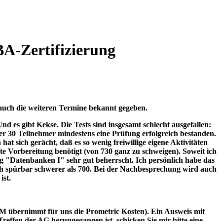
BA-Zertifizierung
auch die weiteren Termine bekannt gegeben.
 es gibt Kekse. Die Tests sind insgesamt schlecht ausgefallen:
er 30 Teilnehmer mindestens eine Prüfung erfolgreich bestanden.
hat sich gerächt, daß es so wenig freiwillige eigene Aktivitäten
fte Vorbereitung benötigt (von 730 ganz zu schweigen). Soweit ich
g "Datenbanken I" sehr gut beherrscht. Ich persönlich habe das
auch spürbar schwerer als 700. Bei der Nachbesprechung wird auch
ist.
BM übernimmt für uns die Prometric Kosten). Ein Ausweis mit
 Treffen der AG herungegangen ist, schicken Sie mir bitte eine