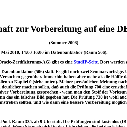
aft zur Vorbereitung auf eine D
(Sommer 2008)
0. Mai 2010, 14:00-16:00 im Datenbanklabor (Raum 506).
Oracle-Zertifizierungs-AG) gibt es eine
StudIP-Seite
. Dort werden 
atenbanklabor (506) statt. Es gibt noch zwei Seminarvorträge. Und
n Versuchen gegenüber. Immerhin haben aber mehr als die Hälfte d
olien zu Kapitel 0 (siehe unten). Meiner persönlichen Meinung nach 
h deutlicher machen sollen, daß auch die Prüfung 700 eine ernstha
nsiver Vorbereitung gesprochen - wenn man den Stoff der Vorlesun
wenn das ein falsches Bild gegeben hat. Die Prüfung 730 ist wohl 
nstreben sollten, und wie dann eine bessere Vorbereitung möglich 
Pool, Raum 335, ab 9 Uhr statt. Die Prüfungen sind kostenlos (I
sein). Wenn Sie noch nicht in der Liste stehen, die bei den letzten