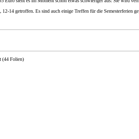
55 Euro sieht es im Moment schon etwas schwieriger aus: Sie wird vermu
 12-14 getroffen. Es sind auch einige Treffen für die Semesterferien g
t (44 Folien)