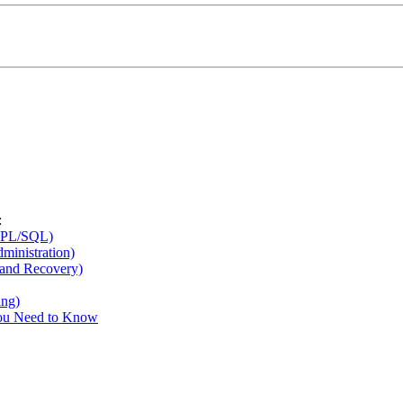
:
d PL/SQL)
inistration)
 and Recovery)
ing)
You Need to Know