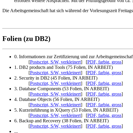
erfordert weitere Absprachen. Mit der Prüfungsgebühr von ca. 
Die Arbeitsgemeinschaft hat sich während der Vorlesungszeit Freitags,
Folien (zu DB2)
0. Informationen zur Zertifizierung und zur Arbeitsgemeinschaf
[
Postscript, S/W, verkleinert
] [
PDF, farbig, gross
]
1. DB2 products and Tools (75 Folien, IN ARBEIT)
[
Postscript, S/W, verkleinert
] [
PDF, farbig, gross
]
2. Security in DB2 (45 Folien, IN ARBEIT)
[
Postscript, S/W, verkleinert
] [
PDF, farbig, gross
]
3. Database Components (53 Folien, IN ARBEIT)
[
Postscript, S/W, verkleinert
] [
PDF, farbig, gross
]
4. Database Objects (56 Folien, IN ARBEIT)
[
Postscript, S/W, verkleinert
] [
PDF, farbig, gross
]
5. Kurzeinführung in XQuery (53 Folien, IN ARBEIT)
[
Postscript, S/W, verkleinert
] [
PDF, farbig, gross
]
6. Backup and Recovery (38 Folien, IN ARBEIT)
[
Postscript, S/W, verkleinert
] [
PDF, farbig, gross
]
...