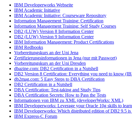
IBM Developerworks Webseite
IBM Academic Initiative
IBM Academic Initiative: Courseware Repository
Information Management Training: Certification
Information Management Training: Self Study Courses
DB2 (LUW) Version 8 Information Center
DB2 (LUW) Version 9 Information Center
IBM Information Management: Product Certifications
IBM Redbooks
Vorbereitungskurs an der Uni Jena
Zertifizierungsinformationen in Jena (nur mit Passwort)
Vorbereitungskurs an der Uni Dresden
dbazine.com: DB2 Certification in a Nutshell
DB2 Version 8 Certification: Everything you need to know (I
db2mag.com: 5 Easy Steps to DBA Certification
DB2 Certification in a Nutshell
DBA Certification: Test-taking and Study Tips
DBA Certification Secrets: How to Pass the Tests
Informationen von IBM zu XML (developerWorks: XML)
IBM Developerworks: Leverage your Oracle 10g skills to lear
IBM Developerworks: Which distributed edition of DB2 9.5 is 
IBM Express-C Forum