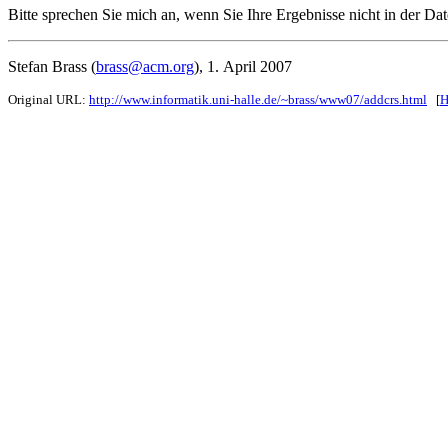
Bitte sprechen Sie mich an, wenn Sie Ihre Ergebnisse nicht in der Da
Stefan Brass (
brass@acm.org
), 1. April 2007
Original URL:
http://www.informatik.uni-halle.de/~brass/www07/addcrs.html
[
H