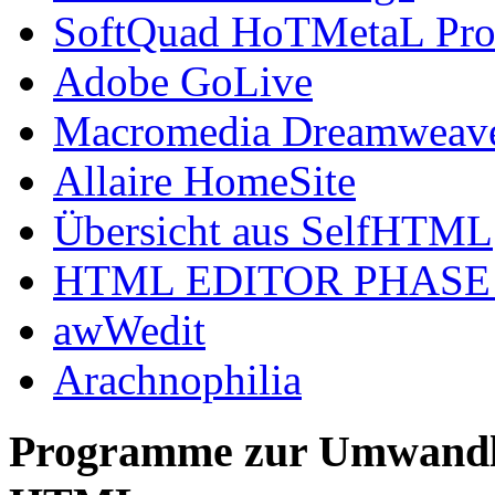
SoftQuad HoTMetaL Pr
Adobe GoLive
Macromedia Dreamweav
Allaire HomeSite
Übersicht aus SelfHTML
HTML EDITOR PHASE 5 
awWedit
Arachnophilia
Programme zur Umwandl