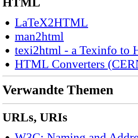
HTML
LaTeX2HTML
man2html
texi2html - a Texinfo to
HTML Converters (CER
Verwandte Themen
URLs, URIs
W3C: Naming and Addre