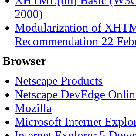
XHTML[tm] Basic (W3C
2000)
Modularization of XHT
Recommendation 22 Febr
Browser
Netscape Products
Netscape DevEdge Onlin
Mozilla
Microsoft Internet Explo
Internet Explorer 5 Dow