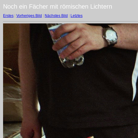
Noch ein Fächer mit römischen Lichtern
Erstes
|
Vorheriges Bild
|
Nächstes Bild
|
Letztes