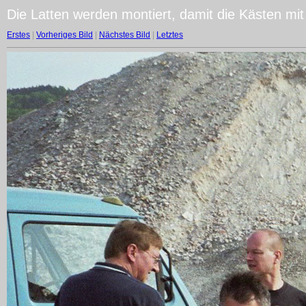
Die Latten werden montiert, damit die Kästen mi
Erstes
|
Vorheriges Bild
|
Nächstes Bild
|
Letztes