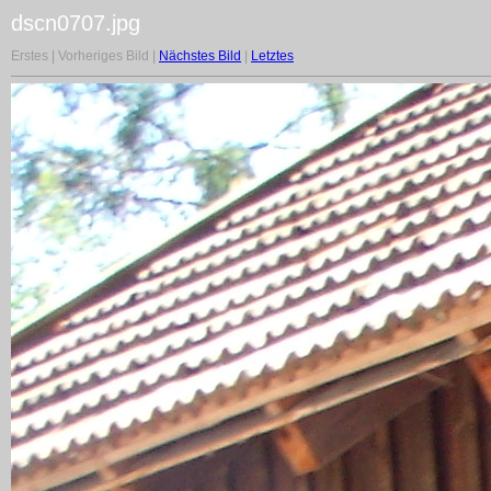
dscn0707.jpg
Erstes | Vorheriges Bild |
Nächstes Bild
|
Letztes