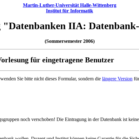
Martin-Luther-Universität Halle-Wittenberg
Institut für Informatik
g "Datenbanken IIA: Datenbank
(Sommersemester 2006)
orlesung für eingetragene Benutzer
rwenden Sie bitte nicht dieses Formular, sondern die
längere Version
für
sgruppen noch verschoben! Die Eintragung in der Datenbank ist keine
tenbank wollen. Dozent und Institut können keine Garantie für die Sic