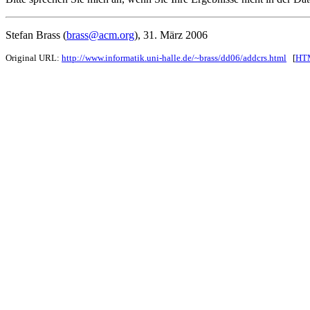
Stefan Brass (
brass@acm.org
), 31. März 2006
Original URL:
http://www.informatik.uni-halle.de/~brass/dd06/addcrs.html
[
HTM