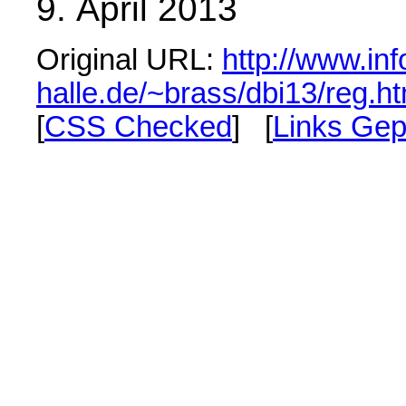
9. April 2013
Original URL:
http://www.inf
halle.de/~brass/dbi13/reg.ht
[
CSS Checked
] [
Links Gep